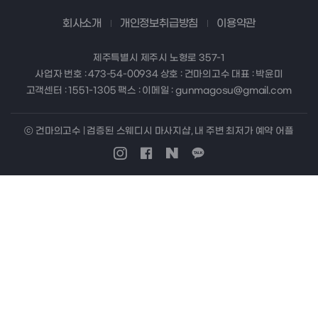
회사소개
개인정보취급방침
이용약관
제주특별시 제주시 노형로 357-1
사업자 번호 : 473-54-00934 상호 : 건마의고수 대표 : 박윤미
고객센터 : 1551-1305 팩스 : 이메일 : gunmagosu@gmail.com
ⓒ 건마의고수 | 검증된 스웨디시 마사지샵, 내 주변 최저가 예약 어플