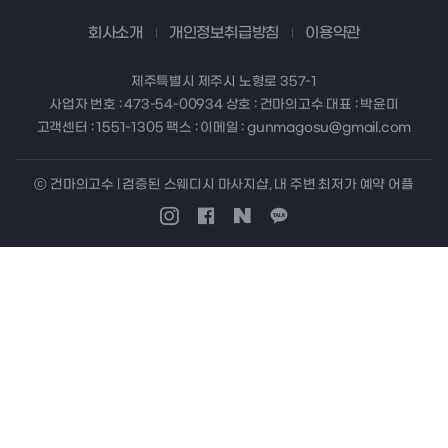
회사소개
개인정보취급방침
이용약관
제주특별시 제주시 노형로 357-1
사업자 번호 : 473-54-00934 상호 : 건마의고수 대표 : 박윤미
고객센터 : 1551-1305 팩스 : 이메일 : gunmagosu@gmail.com
ⓒ 건마의고수 | 검증된 스웨디시 마사지샵, 내 주변 최저가 예약 어플