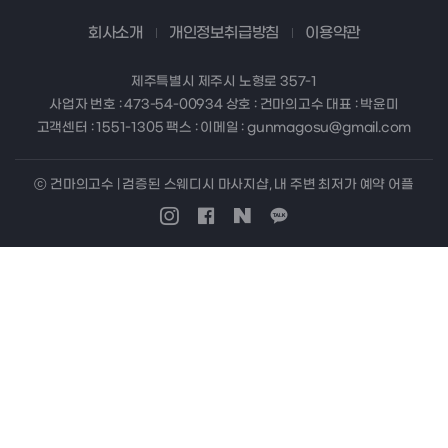
회사소개
개인정보취급방침
이용약관
제주특별시 제주시 노형로 357-1
사업자 번호 : 473-54-00934 상호 : 건마의고수 대표 : 박윤미
고객센터 : 1551-1305 팩스 : 이메일 : gunmagosu@gmail.com
ⓒ 건마의고수 | 검증된 스웨디시 마사지샵, 내 주변 최저가 예약 어플