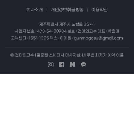
회사소개
개인정보취급방침
이용약관
제주특별시 제주시 노형로 357-1
사업자 번호 : 473-54-00934 상호 : 건마의고수 대표 : 박윤미
고객센터 : 1551-1305 팩스 : 이메일 : gunmagosu@gmail.com
ⓒ 건마의고수 | 검증된 스웨디시 마사지샵, 내 주변 최저가 예약 어플