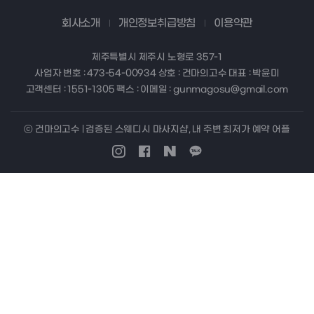
회사소개
개인정보취급방침
이용약관
제주특별시 제주시 노형로 357-1
사업자 번호 : 473-54-00934 상호 : 건마의고수 대표 : 박윤미
고객센터 : 1551-1305 팩스 : 이메일 : gunmagosu@gmail.com
ⓒ 건마의고수 | 검증된 스웨디시 마사지샵, 내 주변 최저가 예약 어플