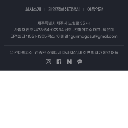
회사소개
개인정보취급방침
이용약관
제주특별시 제주시 노형로 357-1
사업자 번호 : 473-54-00934 상호 : 건마의고수 대표 : 박윤미
고객센터 : 1551-1305 팩스 : 이메일 : gunmagosu@gmail.com
ⓒ 건마의고수 | 검증된 스웨디시 마사지샵, 내 주변 최저가 예약 어플