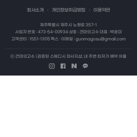
회사소개
개인정보취급방침
이용약관
제주특별시 제주시 노형로 357-1
사업자 번호 : 473-54-00934 상호 : 건마의고수 대표 : 박윤미
고객센터 : 1551-1305 팩스 : 이메일 : gunmagosu@gmail.com
ⓒ 건마의고수 | 검증된 스웨디시 마사지샵, 내 주변 최저가 예약 어플