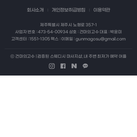
회사소개
개인정보취급방침
이용약관
제주특별시 제주시 노형로 357-1
사업자 번호 : 473-54-00934 상호 : 건마의고수 대표 : 박윤미
고객센터 : 1551-1305 팩스 : 이메일 : gunmagosu@gmail.com
ⓒ 건마의고수 | 검증된 스웨디시 마사지샵, 내 주변 최저가 예약 어플