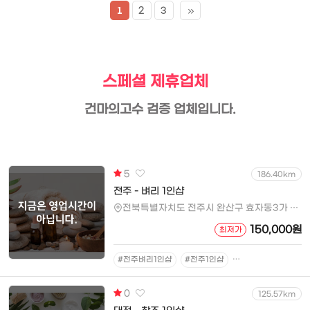
1
2
3
맨
끝
스페셜 제휴업체
건마의고수 검증 업체입니다.
5
186.40km
전주 - 벼리 1인샵
전북특별자치도 전주시 완산구 효자동3가 1629
150,000원
최저가
#전주벼리1인샵
#전주1인샵
#전주마사지
#전
0
125.57km