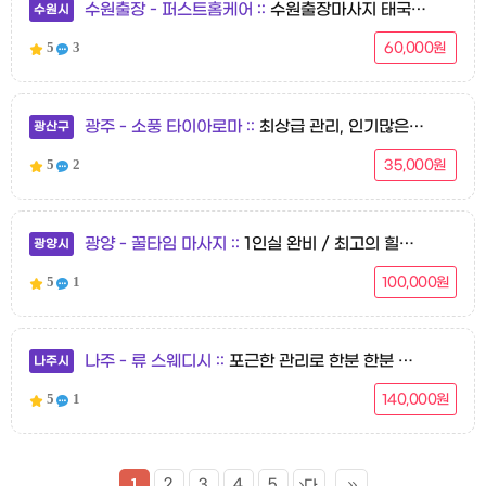
수원출장 - 퍼스트홈케어
수원출장마사지 태국인관리사 [퍼스트출장] 아로마, 감성힐링마사지 20대 여성매니저
수원시
5
3
60,000원
광주 - 소풍 타이아로마
최상급 관리, 인기많은샵, 강력추천
광산구
5
2
35,000원
광양 - 꿀타임 마사지
1인실 완비 / 최고의 힐링 NO.1 / 최고의 실력파 한국인
광양시
5
1
100,000원
나주 - 류 스웨디시
포근한 관리로 한분 한분 정성을 다하여 단골로 만들어드리겠습니다.
나주시
5
1
140,000원
1
2
3
4
5
다