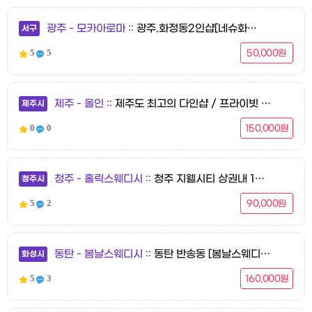
광주 - 모카아로마
광주.화정동2인샵[네슈화아로마] 바쁜 일상 속, 내 몸을 위한 감성 힐링 마사지❤️ 네슈화 아로마 ❤️
서구
5
5
50,000원
제주 - 올인
제주도 최고의 다인샵 / 프라이빗 한 공간 / 편안한 대화
제주시
0
0
150,000원
청주 - 홀릭스웨디시
청주 지웰시티 상권내 1인1샤워실
청주시
5
2
90,000원
동탄 - 봄날스웨디시
동탄 반송동 [봄날스웨디시] 스웨디시 마사지 ☆ 남광장 중심상가 위치 ☆ 오픈 기념 할인 중 ☆
화성시
5
3
160,000원