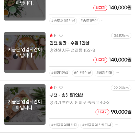
140,000원
최저가
#송도채희1인샵
#송도1인샵
#송도마사지
#송
5
34.53km
인천.청라 - 수영 1인샵
인천 서구 청라동 153-3
140,000원
최저가
#청라1인샵
#인천1인샵
#청라건마
#인천건마
0
22.20km
부천 - 송해원1인샵
경기 부천시 원미구 중동 1140-2
90,000원
최저가
#신중동역마사지
#신중동역스웨디시
#신중동역1