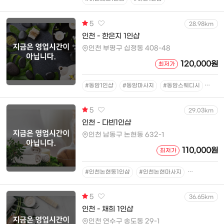
5
28.98km
인천 - 한은지 1인샵
인천 부평구 십정동 408-48
120,000원
최저가
#동암1인샵
#동암마사지
#동암스웨디시
#동
5
29.03km
인천 - 다빈1인샵
인천 남동구 논현동 632-1
110,000원
최저가
#인천논현동1인샵
#인천논현마사지
#인천논현스
5
36.65km
인천 - 채희 1인샵
인천 연수구 송도동 29-1