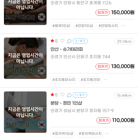
경기 안양시 동안구 호계동 1126
150,000원
최저가
#범계1인샵
#안양1인샵
#안양마사지
#범계마
5
3 / 후기
29.14km
안산 - 슈가테라피
경기 안산시 단원구 초지동 744
130,000원
최저가
#초지동마사지
#초지동건마
#초지동스웨디시
5
1 / 후기
16.44km
분당 - 정민 1인샵
경기 성남시 분당구 정자동 157-9
110,000원
최저가
#정자역1인샵
#정자역마사지
#정자역스웨디시