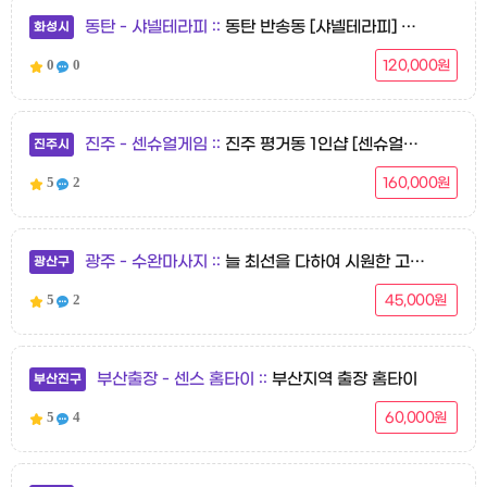
동탄 - 샤넬테라피
동탄 반송동 [샤넬테라피] 스웨디시 마사지
화성시
0
0
120,000원
진주 - 센슈얼게임
진주 평거동 1인샵 [센슈얼게임] 스웨디시 마사지 불만족없는 내상제로 도전!
진주시
5
2
160,000원
광주 - 수완마사지
늘 최선을 다하여 시원한 고객 맞춤 마사지로 보답하겠습니다
광산구
5
2
45,000원
부산출장 - 센스 홈타이
부산지역 출장 홈타이
부산진구
5
4
60,000원