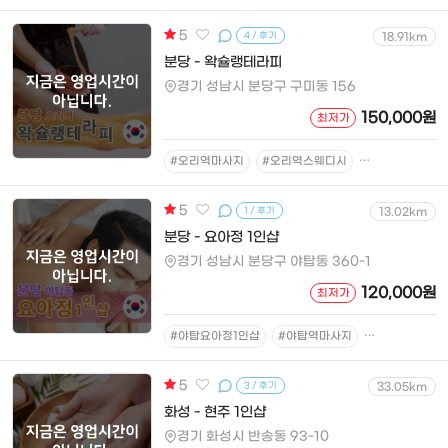
5
4 / 후기
18.91km
분당 - 왁슐랭테라피
경기 성남시 분당구 구미동 156
150,000원
최저가
#오리역마사지
#오리역스웨디시
#오리역건마
5
1 / 후기
13.02km
분당 - 요아정 1인샵
경기 성남시 분당구 야탑동 360-1
120,000원
최저가
#야탑요아정1인샵
#야탑역마사지
#야탑역스웨디
5
3 / 후기
33.05km
화성 - 현주 1인샵
경기 화성시 반송동 93-10