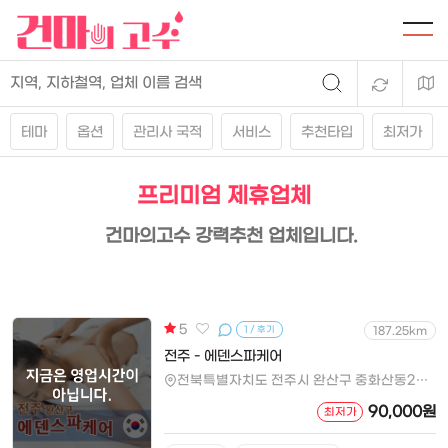
테마
옵션
관리사 국적
서비스
추천타입
최저가
프리미엄 제휴업체
건마의고수 강력추천 업체입니다.
5
1 / 후기
187.25km
전주 - 에덴스파케어
전북특별자치도 전주시 완산구 중화산동2가 650-5
90,000원
최저가