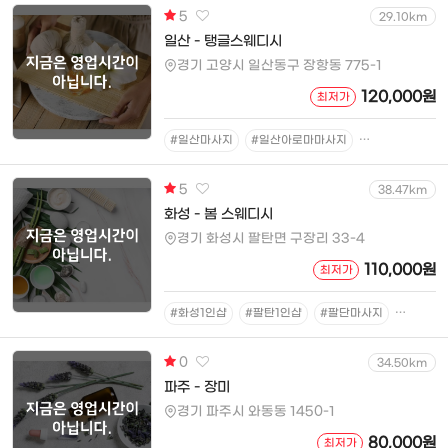
5
29.10km
일산 - 탱글스웨디시
경기 고양시 일산동구 장항동 775-1
120,000원
최저가
#일산마사지
#일산아로마마사지
#일산슈얼마사
5
38.47km
화성 - 봄 스웨디시
경기 화성시 팔탄면 구장리 33-4
110,000원
최저가
#화성1인샵
#팔탄1인샵
#팔단마사지
#팔탄아
0
34.50km
파주 - 장미
경기 파주시 와동동 1450-1
80,000원
최저가