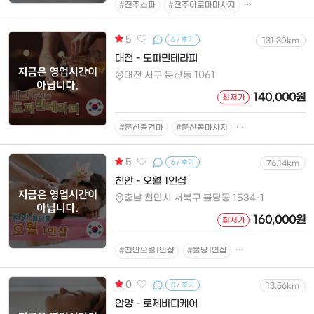
#전주스파
#전주아로마마사지
#전주스파케어
5
6 / 후기
131.30km
대전 - 도파민테라피
대전 서구 둔산동 1061
140,000원
최저가
#둔산동건마
#둔산동마사지
#대전마사지
#대
5
6 / 후기
76.14km
천안 - 오월 1인샵
충남 천안시 서북구 불당동 1534-1
160,000원
최저가
#천안오월1인샵
#불당1인샵
#불당마사지
#불
0
0 / 후기
13.56km
안양 - 로제바디케어