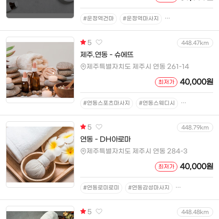
#운정역건마
#운정역마사지
#운정역스웨디시
5
448.47km
제주.연동 - 슈에뜨
제주특별자치도 제주시 연동 261-14
40,000원
최저가
#연동스포츠마사지
#연동스웨디시
#연동아로마
5
448.79km
연동 - DH아로마
제주특별자치도 제주시 연동 284-3
40,000원
최저가
#연동로미로미
#연동감성마사지
#연동아로마마
5
448.48km