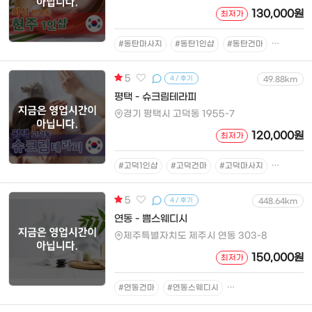
130,000원
최저가
#동탄마사지
#동탄1인샵
#동탄건마
#동탄아
5
4 / 후기
49.88km
평택 - 슈크림테라피
경기 평택시 고덕동 1955-7
120,000원
최저가
#고덕1인샵
#고덕건마
#고덕마사지
#고덕스
5
4 / 후기
448.64km
연동 - 쁨스웨디시
제주특별자치도 제주시 연동 303-8
150,000원
최저가
#연동건마
#연동스웨디시
#연동아로마마사지