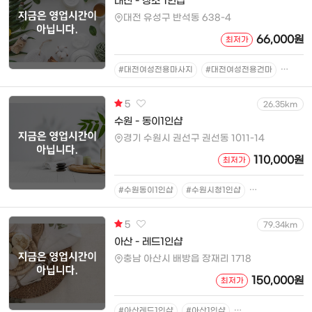
대전 - 창조 1인샵
대전 유성구 반석동 638-4
66,000원
최저가
#대전여성전용마사지
#대전여성전용건마
#대전
5
26.35km
수원 - 동이1인샵
경기 수원시 권선구 권선동 1011-14
110,000원
최저가
#수원동이1인샵
#수원시청1인샵
#권선동1인샵
5
79.34km
아산 - 레드1인샵
충남 아산시 배방읍 장재리 1718
150,000원
최저가
#아산레드1인샵
#아산1인샵
#아산마사지
#아