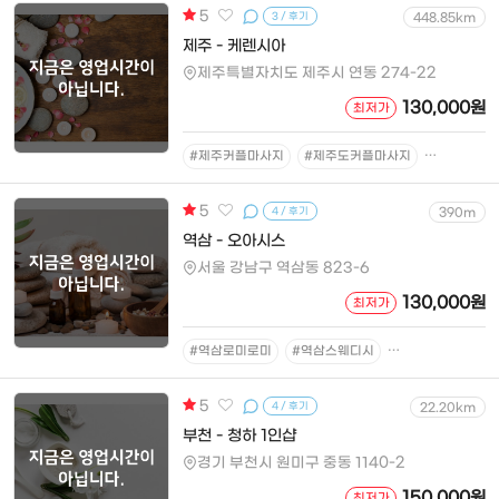
5
3 / 후기
448.85km
제주 - 케렌시아
제주특별자치도 제주시 연동 274-22
130,000원
최저가
#제주커플마사지
#제주도커플마사지
#연동커플
5
4 / 후기
390m
역삼 - 오아시스
서울 강남구 역삼동 823-6
130,000원
최저가
#역삼로미로미
#역삼스웨디시
#역삼아로마
#
5
4 / 후기
22.20km
부천 - 청하 1인샵
경기 부천시 원미구 중동 1140-2
150,000원
최저가