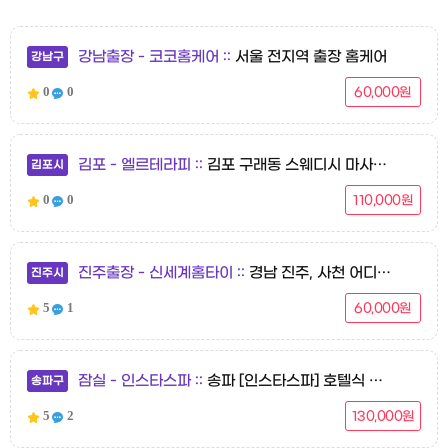
강남출장 - 코코홈케어
서울 전지역 출장 홈케어
강남구
0
0
60,000원
김포 - 엘르테라피
김포 구래동 스웨디시 마사지 [엘르테라피] 전원 20대 한국인 여성 관리사 ♥구래역 4번출구 도보5분♥
김포시
0
0
110,000원
진주출장 - 신세계홈타이
경남 진주, 사천 어디든 가는 신세계홈타이 입니다
진주시
5
1
60,000원
잠실 - 인스타스파
송파 [인스타스파] 호텔식 건식 마사지 G.R.A.N.D OPEN 전원 한국인 관리사 최고의 퀄리티 서비스
송파구
5
2
130,000원