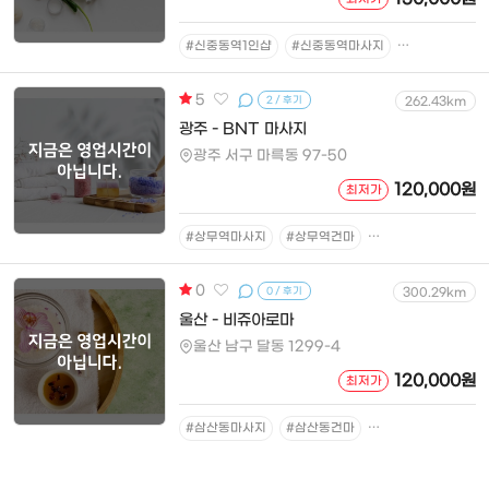
#신중동역1인샵
#신중동역마사지
#신중동역슈얼
5
2 / 후기
262.43km
광주 - BNT 마사지
광주 서구 마륵동 97-50
120,000원
최저가
#상무역마사지
#상무역건마
#상무역스웨디시
0
0 / 후기
300.29km
울산 - 비쥬아로마
울산 남구 달동 1299-4
120,000원
최저가
#삼산동마사지
#삼산동건마
#삼산동아로마테라