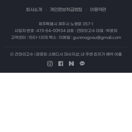
회사소개
개인정보취급방침
이용약관
제주특별시 제주시 노형로 357-1
사업자 번호 : 473-54-00934 상호 : 건마의고수 대표 : 박윤미
고객센터 : 1551-1305 팩스 : 이메일 : gunmagosu@gmail.com
ⓒ 건마의고수 | 검증된 스웨디시 마사지샵, 내 주변 최저가 예약 어플