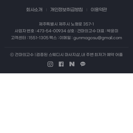
회사소개
개인정보취급방침
이용약관
제주특별시 제주시 노형로 357-1
사업자 번호 : 473-54-00934 상호 : 건마의고수 대표 : 박윤미
고객센터 : 1551-1305 팩스 : 이메일 : gunmagosu@gmail.com
ⓒ 건마의고수 | 검증된 스웨디시 마사지샵, 내 주변 최저가 예약 어플