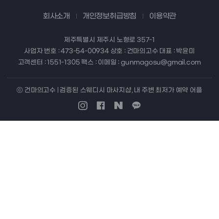
회사소개
개인정보취급방침
이용약관
제주특별시 제주시 노형로 357-1
사업자 번호 : 473-54-00934 상호 : 건마의고수 대표 : 박윤미
고객센터 : 1551-1305 팩스 : 이메일 : gunmagosu@gmail.com
ⓒ 건마의고수 | 검증된 스웨디시 마사지샵, 내 주변 최저가 예약 어플