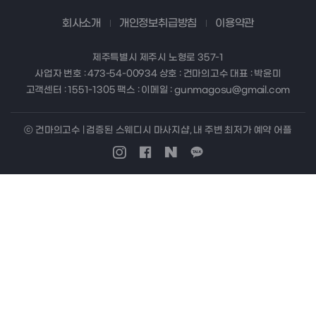
회사소개
개인정보취급방침
이용약관
제주특별시 제주시 노형로 357-1
사업자 번호 : 473-54-00934 상호 : 건마의고수 대표 : 박윤미
고객센터 : 1551-1305 팩스 : 이메일 : gunmagosu@gmail.com
ⓒ 건마의고수 | 검증된 스웨디시 마사지샵, 내 주변 최저가 예약 어플