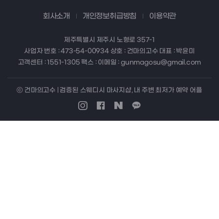
회사소개
개인정보취급방침
이용약관
제주특별시 제주시 노형로 357-1
사업자 번호 : 473-54-00934 상호 : 건마의고수 대표 : 박윤미
고객센터 : 1551-1305 팩스 : 이메일 : gunmagosu@gmail.com
ⓒ 건마의고수 | 검증된 스웨디시 마사지샵, 내 주변 최저가 예약 어플