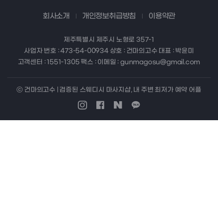
회사소개
개인정보취급방침
이용약관
제주특별시 제주시 노형로 357-1
사업자 번호 : 473-54-00934 상호 : 건마의고수 대표 : 박윤미
고객센터 : 1551-1305 팩스 : 이메일 : gunmagosu@gmail.com
ⓒ 건마의고수 | 검증된 스웨디시 마사지샵, 내 주변 최저가 예약 어플