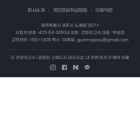
회사소개
개인정보취급방침
이용약관
제주특별시 제주시 노형로 357-1
사업자 번호 : 473-54-00934 상호 : 건마의고수 대표 : 박윤미
고객센터 : 1551-1305 팩스 : 이메일 : gunmagosu@gmail.com
ⓒ 건마의고수 | 검증된 스웨디시 마사지샵, 내 주변 최저가 예약 어플