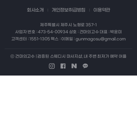
회사소개
개인정보취급방침
이용약관
제주특별시 제주시 노형로 357-1
사업자 번호 : 473-54-00934 상호 : 건마의고수 대표 : 박윤미
고객센터 : 1551-1305 팩스 : 이메일 : gunmagosu@gmail.com
ⓒ 건마의고수 | 검증된 스웨디시 마사지샵, 내 주변 최저가 예약 어플