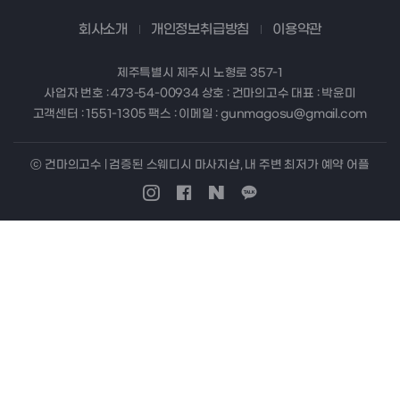
회사소개
개인정보취급방침
이용약관
제주특별시 제주시 노형로 357-1
사업자 번호 : 473-54-00934 상호 : 건마의고수 대표 : 박윤미
고객센터 : 1551-1305 팩스 : 이메일 : gunmagosu@gmail.com
ⓒ 건마의고수 | 검증된 스웨디시 마사지샵, 내 주변 최저가 예약 어플