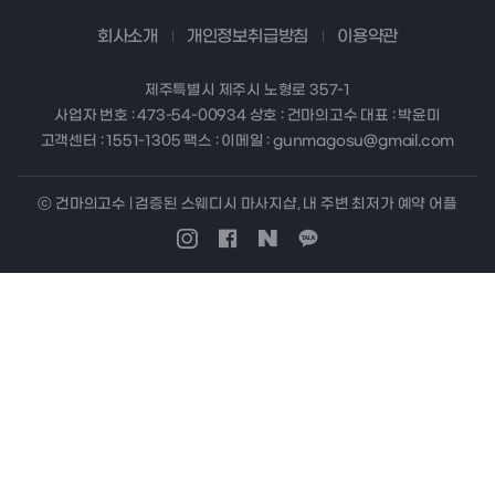
회사소개
개인정보취급방침
이용약관
제주특별시 제주시 노형로 357-1
사업자 번호 : 473-54-00934 상호 : 건마의고수 대표 : 박윤미
고객센터 : 1551-1305 팩스 : 이메일 : gunmagosu@gmail.com
ⓒ 건마의고수 | 검증된 스웨디시 마사지샵, 내 주변 최저가 예약 어플