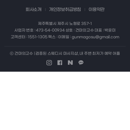
회사소개
개인정보취급방침
이용약관
제주특별시 제주시 노형로 357-1
사업자 번호 : 473-54-00934 상호 : 건마의고수 대표 : 박윤미
고객센터 : 1551-1305 팩스 : 이메일 : gunmagosu@gmail.com
ⓒ 건마의고수 | 검증된 스웨디시 마사지샵, 내 주변 최저가 예약 어플