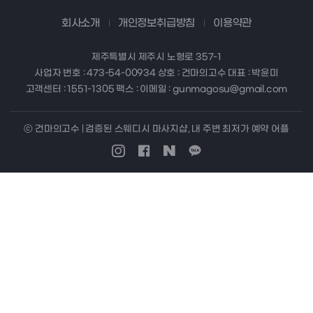
회사소개
개인정보취급방침
이용약관
제주특별시 제주시 노형로 357-1
사업자 번호 : 473-54-00934 상호 : 건마의고수 대표 : 박윤미
고객센터 : 1551-1305 팩스 : 이메일 : gunmagosu@gmail.com
ⓒ 건마의고수 | 검증된 스웨디시 마사지샵, 내 주변 최저가 예약 어플