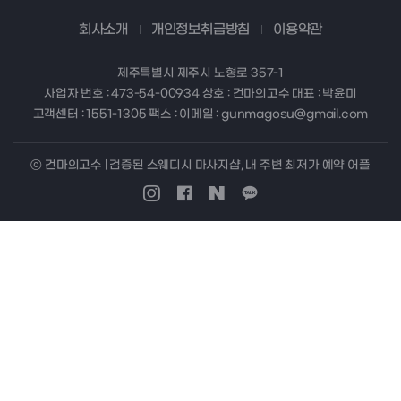
회사소개
개인정보취급방침
이용약관
제주특별시 제주시 노형로 357-1
사업자 번호 : 473-54-00934 상호 : 건마의고수 대표 : 박윤미
고객센터 : 1551-1305 팩스 : 이메일 : gunmagosu@gmail.com
ⓒ 건마의고수 | 검증된 스웨디시 마사지샵, 내 주변 최저가 예약 어플