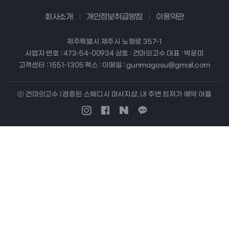
회사소개
개인정보취급방침
이용약관
제주특별시 제주시 노형로 357-1
사업자 번호 : 473-54-00934 상호 : 건마의고수 대표 : 박윤미
고객센터 : 1551-1305 팩스 : 이메일 : gunmagosu@gmail.com
ⓒ 건마의고수 | 검증된 스웨디시 마사지샵, 내 주변 최저가 예약 어플