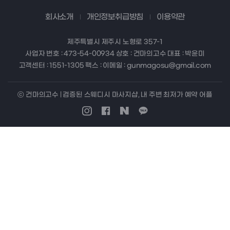
회사소개
개인정보취급방침
이용약관
제주특별시 제주시 노형로 357-1
사업자 번호 : 473-54-00934 상호 : 건마의고수 대표 : 박윤미
고객센터 : 1551-1305 팩스 : 이메일 : gunmagosu@gmail.com
ⓒ 건마의고수 | 검증된 스웨디시 마사지샵, 내 주변 최저가 예약 어플