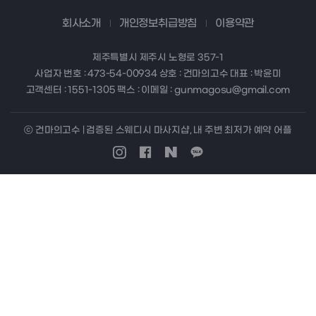
회사소개
개인정보취급방침
이용약관
제주특별시 제주시 노형로 357-1
사업자 번호 : 473-54-00934 상호 : 건마의고수 대표 : 박윤미
고객센터 : 1551-1305 팩스 : 이메일 : gunmagosu@gmail.com
ⓒ 건마의고수 | 검증된 스웨디시 마사지샵, 내 주변 최저가 예약 어플