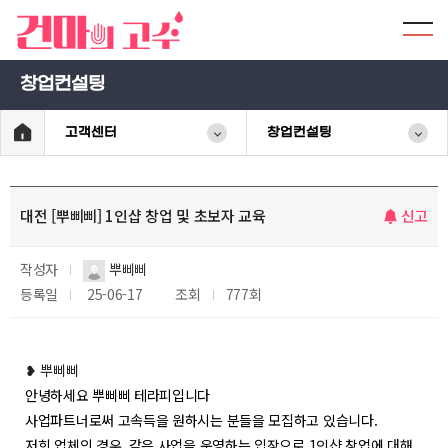
창업컨설팅
고객센터
창업컨설팅
대전 [뿌삐삐] 1인샵 창업 및 초보자 교육
신고
작성자
뿌삐삐
등록일
25-06-17
조회
777회
❥ 뿌삐삐
안녕하세요 뿌삐삐 테라피입니다
사업파트너로써 고속득을 원하시는 분들을 모집하고 있습니다.
저희 업체의 경우, 같은 사업을 운영하는 입장으로 1인샵 창업에 대해