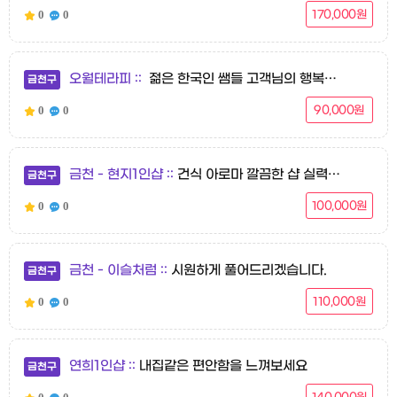
0
0
170,000원
오월테라피
젊은 한국인 쌤들 고객님의 행복한 하루를 위해 늘 노력하겠습니다
금천구
0
0
90,000원
금천 - 현지1인샵
건식 아로마 깔끔한 샵 실력있는 관리
금천구
0
0
100,000원
금천 - 이슬처럼
시원하게 풀어드리겠습니다.
금천구
0
0
110,000원
연희1인샵
내집같은 편안함을 느껴보세요
금천구