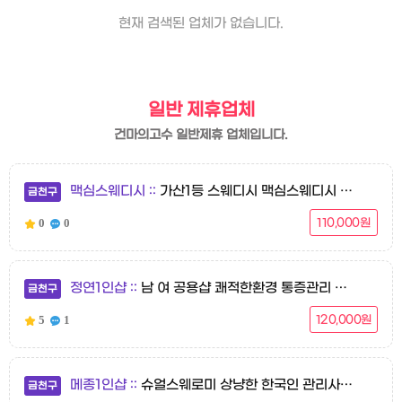
현재 검색된 업체가 없습니다.
일반 제휴업체
건마의고수 일반제휴 업체입니다.
맥심스웨디시
가산1등 스웨디시 맥심스웨디시 전원한국인 전원 젊은 관리사분들
금천구
0
0
110,000원
정연1인샵
남 여 공용샵 쾌적한환경 통증관리 천연오일 사용
금천구
5
1
120,000원
메종1인샵
슈얼스웨로미 상냥한 한국인 관리사가 감동을 선사해드리는 샵 메종 입니다
금천구