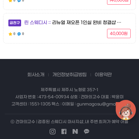
0
0
140,000원
린 스웨디시
리뉴얼 재오픈 1인실 완비 청결샵 주차가능 실력파 다국적
금천구
0
0
40,000원
회사소개
개인정보취급방침
이용약관
제주특별시 제주시 노형로 357-1
사업자 번호 : 473-54-00934 상호 : 건마의고수 대표 : 박윤미
고객센터 : 1551-1305 팩스 : 이메일 : gunmagosu@gmail.com
ⓒ 건마의고수 | 검증된 스웨디시 마사지샵, 내 주변 최저가 예약 어플