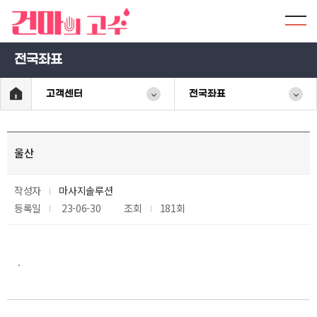
전국좌표
고객센터
전국좌표
울산
작성자
마사지솔루션
등록일
23-06-30
조회
181회
.