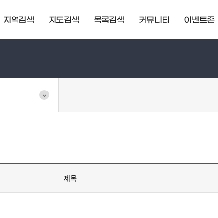
지역검색
지도검색
목록검색
커뮤니티
이벤트존
제목