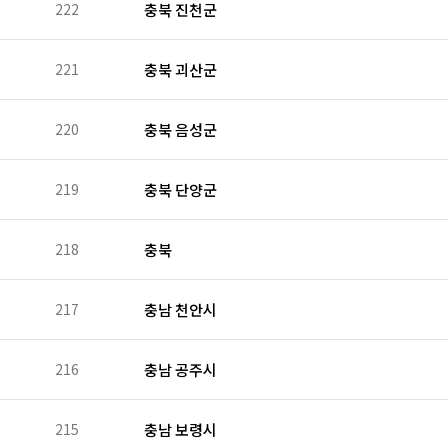
222
충북 진천군
221
충북 괴산군
220
충북 음성군
219
충북 단양군
218
충북
217
충남 천안시
216
충남 공주시
215
충남 보령시