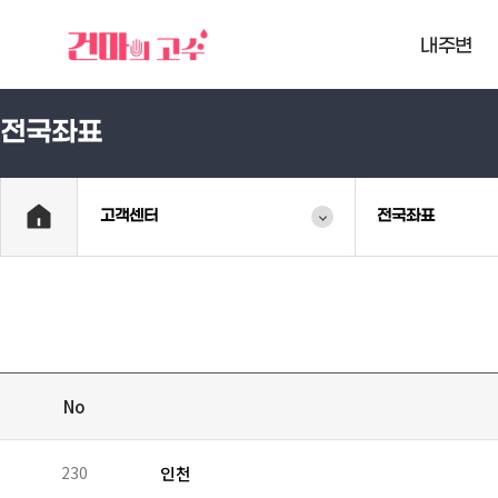
내주변
전국좌표
고객센터
전국좌표
No
230
인천