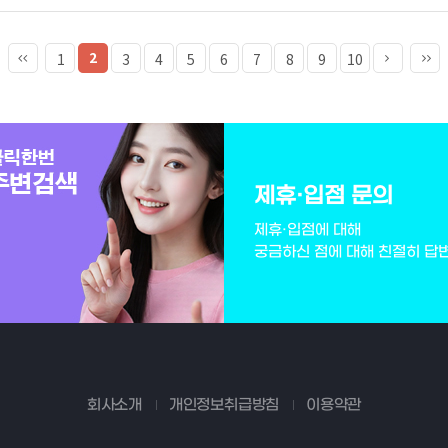
2
1
3
4
5
6
7
8
9
10
제휴·입점 문의
제휴·입점에 대해
궁금하신 점에 대해 친절히 답
회사소개
개인정보취급방침
이용약관