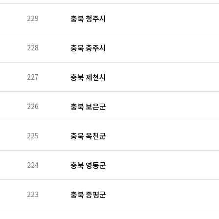
229
충북 청주시
228
충북 충주시
227
충북 제천시
226
충북 보은군
225
충북 옥천군
224
충북 영동군
223
충북 증평군