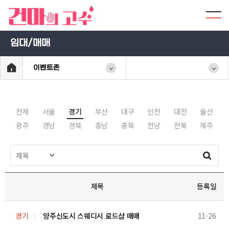
임대/매매
이벤트존
전체
서울
경기
부산
대구
인천
대전
울산
광주
경남
경북
충남
충북
전남
전북
제주
제목
등록일
경기
양주신도시 스웨디시 로드샵 매매
11-26