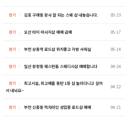
경기
김포 구래동 장사 잘 되는 스웨 샵 내놓습니다.
05-23
경기
오산 타이 마사지샵 매매 급매
05-17
경기
부천 상동역 로드샵 위치좋고 각방 샤워실
05-14
경기
일산 장항동 웨스턴돔 스웨디시샵 매매합니다
04-24
경기
최고시설, 최고매출 동탄 1등 샵 놀러다니고 싶어
04-22
서 내놔요~
경기
부천 신중동 먹자라인 성업중 로드샵 매매
04-21