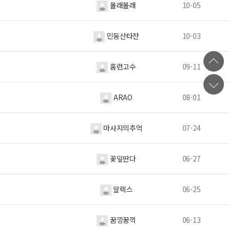
몰래몰래
10-05
민둥산타잔
10-03
홈런고수
09-11
ARAO
08-01
마사지의추억
07-24
꽃잎딴다
06-27
알렉스
06-25
꿈낑꿍꺽
06-13