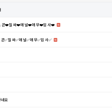
내
 콘❤️질 싸❤️애 널❤️애 무❤️입 사❤️
N
✅노 콘✅질 싸✅애 널✅애 무✅입 사✅
N
좋네요