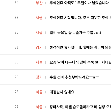
34
부산
추석연휴 아직도 1주일이나 남았습니다 
33
서울
추석연휴 시작입니다. 모두 따뜻한 추석
32
서울
벌써 목요일 끝 .. 즐거운 주말..ㅎㅎ
31
경기
본격적인 휴가철이네. 쉴때는 쉬어야 되
30
서울
요즘 날이 더우니 입맛이 뚝뚝 떨어지네
29
경기
수원 건마 추천부탁드려요ㅠㅠㅠ
28
서울
예정같지 않네요
27
서울
장마사작, 이젠 습도올라가고 비 엄청 오