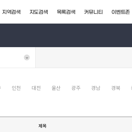
지역검색
지도검색
목록검색
커뮤니티
이벤트존
구
인천
대전
울산
광주
경남
경북
제목