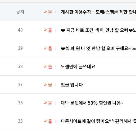
공지
서울
게시판 이용수칙 – 도배/스팸글 제한 안
40
서울
❤️ 지금 바로 조건 섹 파 만남 할 오빠❤️노
39
서울
❤️섹 파 원 나 잇 만남 할 오빠 구해요
38
서울
오랜만에 글쓰네요
37
서울
첫글 입니다
36
서울
대박 룰렛에서 50% 할인권 나옴~
35
서울
다른사이트에 갈아 탔어요^^ 편리해서 