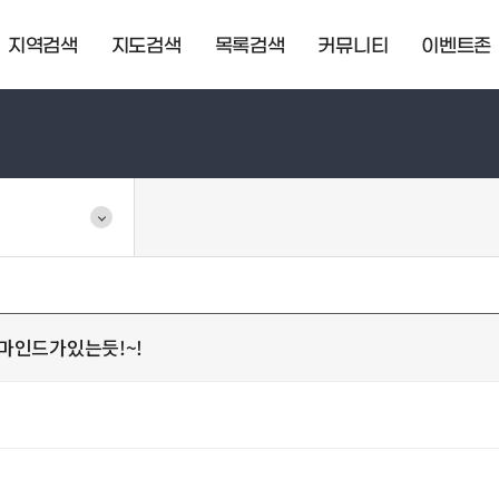
지역검색
지도검색
목록검색
커뮤니티
이벤트존
마인드가있는듯!~!