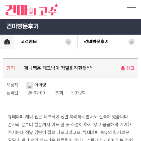
건마방문후기
고객센터
건마방문후기
경기
제니쌤은 테크닉이 정말화려한듯^^
신고
작성자
아아잉
등록일
26-02-09
조회
3,032회
뷰테라피 제니 쌤은 테크닉이 정말 화려하시면서도 실속이 있습니다.
손가락 끝부터 발끝까지 어느 한 곳 소홀히 하지 않고 꼼꼼하게 케어해
주시는데 정말 감탄이 절로 나오더라고요. 뷰테라피 특유의 향기로운
오일과 제니 쌤의 부드러운 핸들링이 만나니 스트레스가 0이 되는 경험