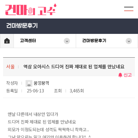
건마방문후기
고객센터
건마방문후기
서울
역삼 오아시스 드디어 진짜 제대로 된 업체를 만났네요
신고
작성자
꿈낑꿍꺽
등록일
25-06-13
조회
3,465회
맨날 다른데서 내상만 입다가
드디어 진짜 제대로 된 업체를 만났네요
외모가 이정도되는데 성격도 싹싹하니 착하고..
그냥 앞으로는 믿고 여기만 이용하려 합니다^_^