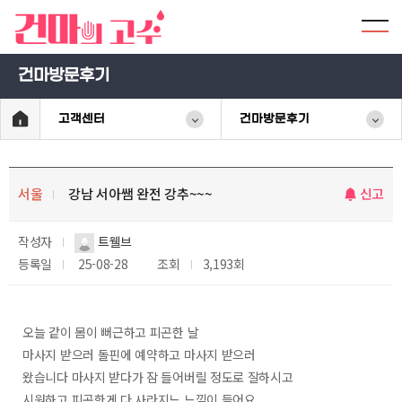
건마방문후기
고객센터
건마방문후기
서울
강남 서아쌤 완전 강추~~~
신고
작성자
트웰브
등록일
25-08-28
조회
3,193회
오늘 같이 몸이 뻐근하고 피곤한 날
마사지 받으러 돌핀에 예약하고 마사지 받으러
왔습니다 마사지 받다가 잠 들어버릴 정도로 잘하시고
시원하고 피곤한게 다 사라지느 느낌이 들어요