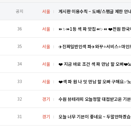
공지
서울
게시판 이용수칙 – 도배/스팸글 제한 안
36
서울
⏩✨⏩1등 섹 파 맛집⏪✨⏪ ❤️전원 
35
서울
✈️진짜일반인섹 파✈️와꾸⭐️서비스⭐
34
서울
❤️ 지금 바로 조건 섹 파 만남 할 오빠❤️노
33
서울
❤️섹 파 원 나 잇 만남 할 오빠 구해요
32
경기
수원 뷰테라피 오늘정말 대접받고온 기븐
31
경기
오늘 너무 기븐이 좋네요 ~ 두말안하겠