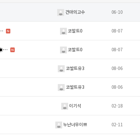
건마의고수
06-10
스…
코발트0
08-07
N
요☀…
코발트0
08-07
N
코발트유3
08-06
코발트유3
08-06
이기석
02-18
누난너무이쁘
02-11