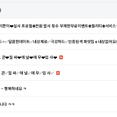
내
한국이쁜이❤️실사 프로필⛔전원 발사 횟수 무제한무료이벤트⛔퀄리티⛔서비
️마인드⭐️✅달콤한데이트✅내상제로✅극강하드✅인증된섹 파맛집☀️내상없어
 콘❤️질 싸❤️애 널❤️애 무❤️입 사❤️
N
✅노 콘✅질 싸✅애 널✅애 무✅입 사✅
N
 ~ 행복하네요 ㅋ
습니다 ㅋㅋ