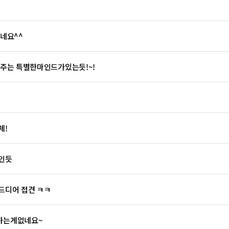
네요^^
주는 특별한마인드가있는듯!~!
체!
인듯
드디어 접견 ㅋㅋ
하는게없네요~