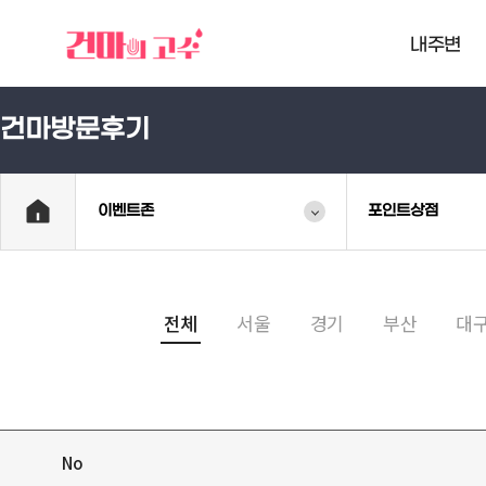
내주변
건마방문후기
이벤트존
포인트상점
전체
서울
경기
부산
대
No