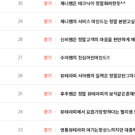
30
경기
제니쌤은 테크닉이 정말화려한듯^^
29
경기
제니쌤의 서비스 마인드는 정말 본받고싶
28
경기
신비쌤은 정말고객의 마음을 편안하게 해
27
경기
수아쌤의 진심어린마인드!!
26
경기
뷰테라피 서아쌤의 실력은 정말감탄그자
25
경기
후추쌤은 정말 뷰테라피의 보석같은존재
24
경기
뷰테라피에서 요즘가장핫하다는 젤리샘 
23
경기
영통뷰테라피 여기는항상느끼지만 대충