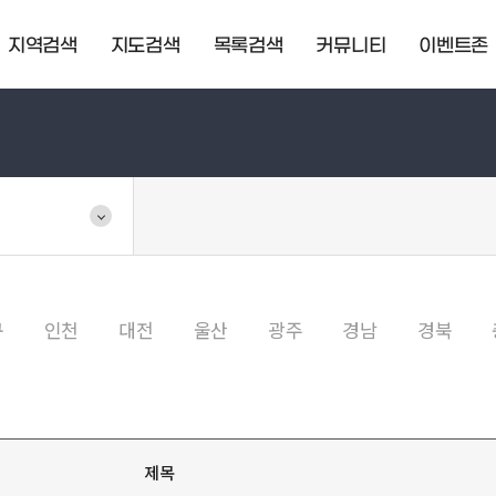
지역검색
지도검색
목록검색
커뮤니티
이벤트존
구
인천
대전
울산
광주
경남
경북
제목