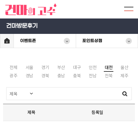
건마방문후기
이벤트존
포인트상점
전체
서울
경기
부산
대구
인천
대전
울산
광주
경남
경북
충남
충북
전남
전북
제주
제목
등록일