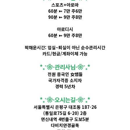
스포츠+아로마
60분 ➳ 7만 주6만
90분 ➳ 9만 주8만
아로디시
60분 ➳ 9만 주8만
꽉채운시간: 입실~퇴실이 아닌 순수관리시간
카드/현금/계좌이체 가능
​*₊˚❀-관리사님-❀˚₊*
전원 중국인 女쌤들
국가자격증 소지자
경력 5년차
​*₊˚❀-오시는길-❀˚₊*
서울특별시 은평구 대조동 187-26
(통일로75길 6-20) 2층
연신내역 4번출구 도보5분
다비치안경골목