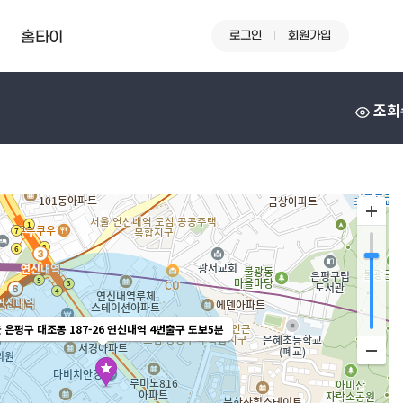
로그인
회원가입
홈타이
조회
 은평구 대조동 187-26 연신내역 4번출구 도보5분