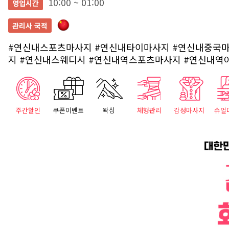
10:00 ~ 01:00
영업시간
관리사 국적
#연신내스포츠마사지
#연신내타이마사지
#연신내중국
지
#연신내스웨디시
#연신내역스포츠마사지
#연신내역
주간할인
쿠폰이벤트
왁싱
체형관리
감성마사지
슈얼