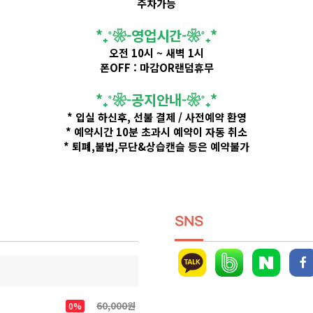
주차가능
​*₊˚❀-영업시간-❀˚₊*
오전 10시 ~ 새벽 1시
폰OFF : 마감OR랜덤휴무
​*₊˚❀-공지안내-❀˚₊*
* 입실 하신후, 선불 결제 / 사전예약 환영
* 예약시간 10분 초과시 예약이 자동 취소
* 퇴폐,불법,무단&상습캔슬 등은 예약불가
SNS
60,000원
0%