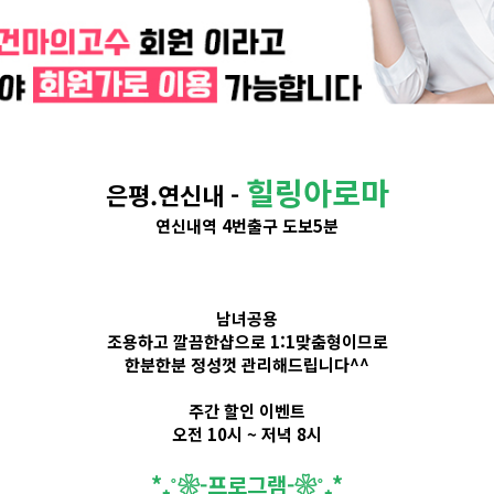
힐링아로마
은평.연신내 -
연신내역 4번출구 도보5분
남녀공용
조용하고 깔끔한샵으로 1:1맞춤형이므로
한분한분 정성껏 관리해드립니다^^
주간 할인 이벤트
오전 10시 ~ 저녁 8시
​*₊˚❀-프로그램-❀˚₊*