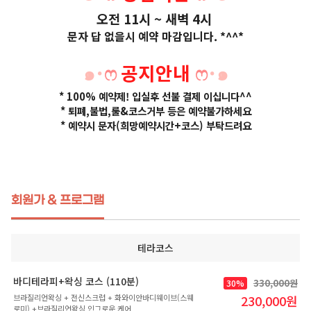
오전 11시 ~ 새벽 4시
문자 답 없을시 예약 마감입니다. *^^*
๑˙
ෆ
공지안내
ෆ
˙๑
* 100% 예약제! 입실후 선불 결제 이십니다^^
* 퇴폐,불법,룰&코스거부 등은 예약불가하세요
* 예약시 문자(희망예약시간+코스) 부탁드려요
회원가 & 프로그램
테라코스
바디테라피+왁싱 코스 (110분)
330,000원
30%
브라질리언왁싱 + 전신스크럽 + 화와이안바디웨이브(스웨
230,000원
로미) +브라질리언왁싱 인그로운 케어