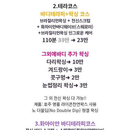
2.테라코스
바디테라피+왁싱 코스
브라질리언왁싱 + 전신스크럽
+ 화와이안바디웨이브(스웨로미)
+브라질리언왁싱 인그로운 케어
110분
33만
➜
23만
그외에바디 추가 왁싱
다리왁싱➜ 10만
겨드랑이➜ 3만
콧구멍➜ 2만
눈썹정리 왁싱➜ 3만
그 외 전신 왁싱 다 가능!!
제품: 호주 명품 라이콘천연왁스 사용
노 더블딥(No Double Dip) 청결 왁싱
3.화아이안 바디테라피코스