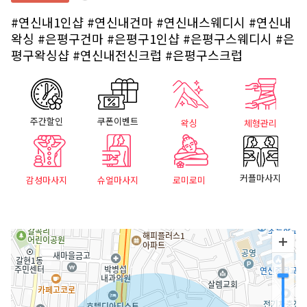
#연신내1인샵
#연신내건마
#연신내스웨디시
#연신내
왁싱
#은평구건마
#은평구1인샵
#은평구스웨디시
#은
평구왁싱샵
#연신내전신크럽
#은평구스크럽
주간할인
쿠폰이벤트
왁싱
체형관리
커플마사지
감성마사지
슈얼마사지
로미로미