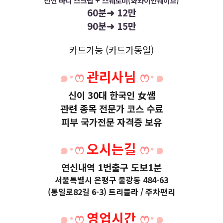
전신 바디 스크럽 + 스웨로미(화와이안웨이브)
60분➜ 12만
90분➜ 15만
카드가능 (카드가동일)
๑˙
ෆ
관리사님
ෆ
˙๑
신이 30대 한국인 女쌤
관련 종목 전문가 코스 수료
피부 국가전문 자격증 보유
๑˙
ෆ
오시는길
ෆ
˙๑
연신내역 1번출구 도보1분
서
울특별시 은평구 불광동 484-63
(통일로82길 6-3) 트리플라 /
주차편리
๑˙
ෆ
영업시간
ෆ
˙๑