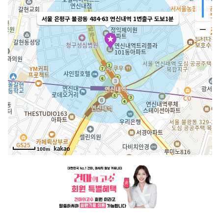
서울 은평구 불광동 484-63 연신내역 1번출구 도보1분
100m