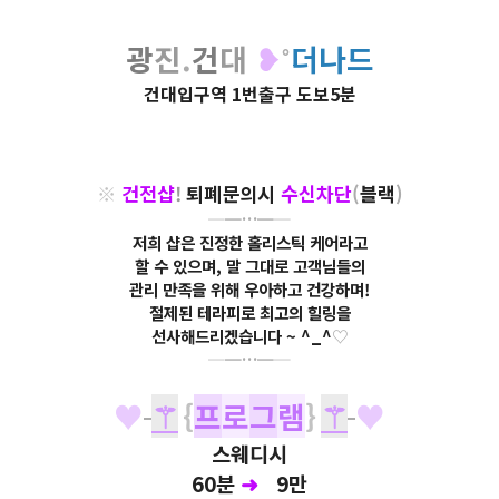
광
진
.
건
대
❥
˚
더나드
건대입구역
1
번출구 도보5분
※
건
전
샵
!
퇴
폐
문의시
수
신
차
단
(
블
랙
)
━
━
…
━
━
저희 샵은 진정한 홀리스틱 케어라고
할 수
있으며, 말 그대로 고객님들의
관리 만족을
위해
우아하고 건강하며!
절제된 테라피로
최고의 힐링을
선사해드리겠습니다 ~ ^_^
♡
━
━
…
━
━
♥
⚚
{
프
로
그
램
}
⚚
♥
스웨디시
60분
➜
0
9만