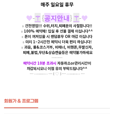
매주
일요일
휴무
♥
⚚
{
공
지
안
내
}
⚚
♥
ʚ
건전영업!!! 수위,터치,퇴폐문의 사절합니다!!
ʚ
100% 예약제! 입실 후 선불 결제 이십니다^^
ʚ
폰이 꺼져있을 시 랜덤휴무 OR 마감 이십니다
ʚ
미리 1~2시간전 예약시 더욱 편리 하십니다!
ʚ
과음, 룰&코스거부, 비매너, 비핸폰,무발신자,
퇴폐,불법,무단&상습캔슬등은 예약불가하세요
………
예약시간 10분 초과시
자동취소or관리시간이
차감되시오니 이점 유의 부탁드립니다^^
…
--
--
-
--
--
…
꒰
♡
꒱
…
--
--
-
--
--
…
회원가 & 프로그램