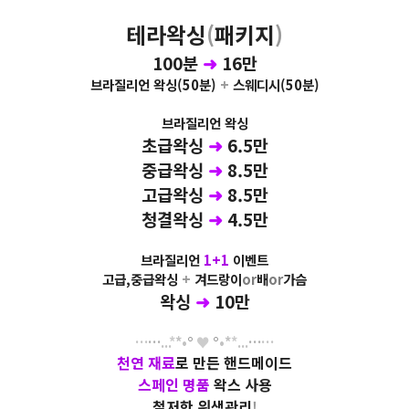
테라왁싱
(
패키지
)
100분
➜
16만
브라질리언 왁싱(50분)
+
스웨디시(50분)
브라질리언 왁싱
초급왁싱
➜
6.5만
중급왁싱
➜
8.5만
고급왁싱
➜
8.5만
청결왁싱
➜
4.5만
브라질리언
1+1
이벤트
고급,중급왁싱
+
겨드랑이
or
배
or
가슴
왁싱
➜
10만
…
…
...
*
*
•
°
♥
°
•
*
*
...
…
…
천연 재료
로 만든 핸드메이드
스페인 명품
왁스 사용
철저한 위생관리
!