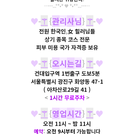
…
…
...
*
*
•
°
♥
°
•
*
*
...
…
…
♥
⚚
{
관
리
사
님
}
⚚
♥
전
원
한국인
,
女
힐러님들
상기 종목 코스 전문
피부 미용 국가 자격증 보유
♥
⚚
{
오
시
는
길
}
⚚
♥
건대입구역 1번출구 도보5분
서울특별시 광진구 화양동 47-1
( 아차산로29길 41 )
<
1 시간
무료주차
>
♥
⚚
{
영
업
시
간
}
⚚
♥
오전 11시 ~ 밤 11시
예약
:
오전
9
시부터
가능합니다