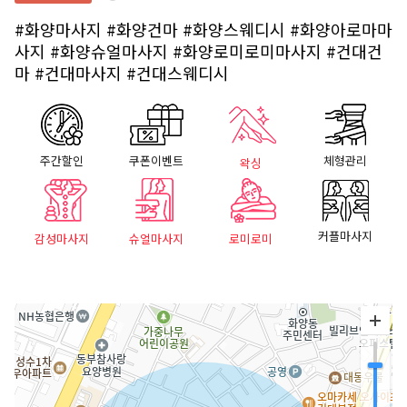
#화양마사지
#화양건마
#화양스웨디시
#화양아로마마
사지
#화양슈얼마사지
#화양로미로미마사지
#건대건
마
#건대마사지
#건대스웨디시
주간할인
쿠폰이벤트
체형관리
왁싱
커플마사지
감성마사지
슈얼마사지
로미로미