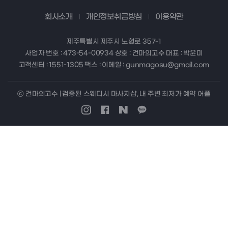
회사소개
개인정보취급방침
이용약관
제주특별시 제주시 노형로 357-1
사업자 번호 : 473-54-00934 상호 : 건마의고수 대표 : 박윤미
고객센터 : 1551-1305 팩스 : 이메일 : gunmagosu@gmail.com
ⓒ 건마의고수 | 검증된 스웨디시 마사지샵, 내 주변 최저가 예약 어플