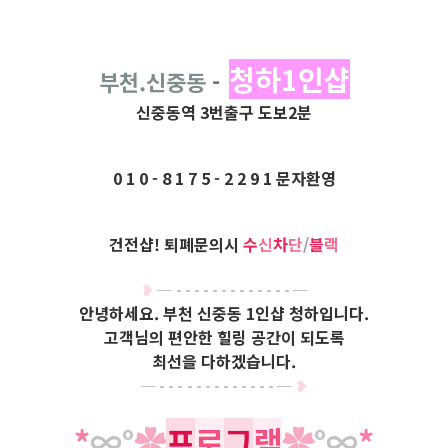
청하1인샵
부천.신중동
-
신중동역 3번출구 도보2분
0 1 0 - 8 1 7 5 - 2 2 9 1
문자환영
건전샵! 퇴폐문의시
수
신
차
단
/
블
랙
❥
─
- - - - - - - - - -
-
- -
─
안녕하세요. 부천 신중동 1인샵 청하입니다.
고객님의 편안한 힐링 공간이 되도록
최선을 다하겠습니다.
─
- -
-
-
- - - - - - - - -
─
❥
*
∞
°
✿
프
로
그
램
✿
°​
∞
*