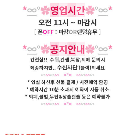
*
∞
°
✿
영
업
시
간
✿
°​
∞
*
오전 11시 ~ 마감시
[
폰
OFF
: 마감
OR
랜덤휴무
]
*
∞
°
✿
공
지
안
내
✿
°​
∞
*
건전샵!! 수위,컨셉,복장,퇴폐 문의시
수신차단
죄송하지만..
(블랙)되세요
∽
∽
∽
∽
─
=
*
=
─
∽
∽
∽
∽
* 입실 하신후 선불 결제 / 사전예약 환영
* 예약시간 10분 초과시 예약이 자동 취소
* 퇴폐,불법,무단&상습캔슬 등은 예약불가
∽
∽
∽
∽
─
=
*
=
─
∽
∽
∽
∽