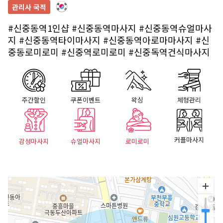
관리사 국적
#신중동역1인샵
#신중동역마사지
#신중동역슈얼마사
지
#신중동역타이마사지
#신중동역아로마마사지
#신
중동로미로미
#신중역로미로미
#신중독역건식마사지
주간할인
쿠폰이벤트
왁싱
체형관리
커플마사지
감성마사지
슈얼마사지
로미로미