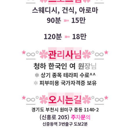
스웨디시, 건식, 아로마
90분
➼
15만​
120분
➼
18만​
*
∞
°
✿
관
리
사
님
✿
°​
∞
*
청하
한국인 여
원
장
님
✲
상기 종목 테라피 수료^^
✲
피부미용 국가자격증 보유
*
∞
°
✿
오
시
는
길
✿
°​
∞
*
경기도 부천시 원미구 중동 1140-2
(신흥로 205)
주
차
문
의
신중동역 3번출구 도보2분