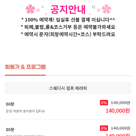
✿
∘
˚
˳
공지안내
˳
°
∘
✿
* 100% 예약제! 입실후 선불 결제 이십니다^^
* 퇴폐,불법,룰&코스거부 등은 예약불가하세요
* 예약시 문자(희망예약시간+코스) 부탁드려요
회원가 & 프로그램
스웨디시 림프 테라피
140,000원
0%
60분
140,000원
감성 아로마 로미로미 딥티슈
140,000원
0%
80분
140,000원