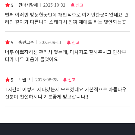
2025-10-31
건마사랑해
신고
5
벌써 여러번 방문한곳인데 개인적으로 여기만한곳이없네요 관
리의 깊이가 다릅니다 스웨디시 진짜 제대로 하는 몇안되는곳
인것같아요 올때마다 돈값제대로 하고 가는 곳이라 항상 믿고
방문합니다
2025-09-11
홈런고수
신고
5
너무 이쁘장하신 관리사 였는데, 마사지도 잘해주시고 인상부
터가 너무 마음에 들었어요
2025-08-28
트웰브
신고
5
1시간이 어떻게 지나갔는지 모르겠네요 기본적으로 아름다우
신분이 친절하시니 기분좋게 받고갑니다!!