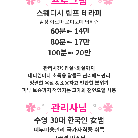
✿
∘
˚
˳
프
로
그
램
˳
°
∘
✿
스웨디시 림프 테라피
감성 아로마 로미로미 딥티슈
60분➼ 14만
80분➼ 17만
100분➼ 20만
관리시간: 입실~퇴실까지
매타임마다 소독용 알콜로 관리베드관리
청결한 욕실 & 조용하고 편안한 분위기
피부 보습까지 책임지는 고가의 천연오일 사용
✿
∘
˚
˳
관리사님
˳
°
∘
✿
수영 30대 한국인 女쌤
피부미용관리 국가자격증 취득
근골격 마스터