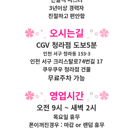
3년이상 경력자
친절하고 편안함
✿
∘
˚
˳
오시는길
˳
°
∘
✿
CGV 청라점 도보5분
인천 서구 청라동 153-3
인천 서구 크리스탈로74번길 17
쿠우쿠우 청라점 건물
무료주차 가능
✿
∘
˚
˳
영업시간
˳
°
∘
✿
오전 9시 ~ 새벽 2시
목요일 휴무
폰이꺼진경우 : 마감 or 랜덤 휴무