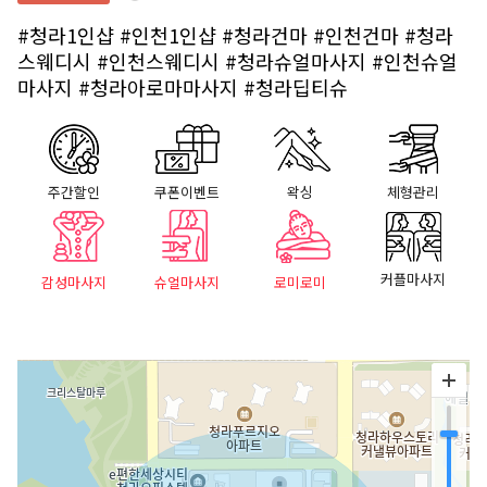
#청라1인샵
#인천1인샵
#청라건마
#인천건마
#청라
스웨디시
#인천스웨디시
#청라슈얼마사지
#인천슈얼
마사지
#청라아로마마사지
#청라딥티슈
주간할인
쿠폰이벤트
왁싱
체형관리
커플마사지
감성마사지
슈얼마사지
로미로미