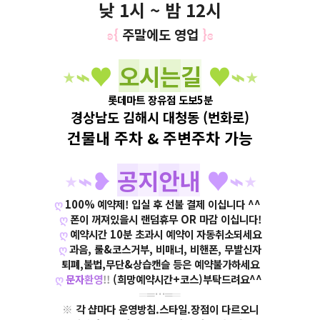
낮 1시 ~ 밤 12시
ʚ{
주말에도 영업
}
ɞ
⋆
⌁
♥
오
시
는
길
♥
⌁
⋆​
롯데마트 장유점 도보5분
경상남도 김해시 대청동
(
번화로
)
건물내 주차 & 주변주차 가능
⋆
⌁
❥
공
지
안
내
♥
⌁
⋆
ღ
100% 예약제! 입실 후 선불 결제 이십니다 ^^
ღ
폰이 꺼져있을시 랜덤휴무 OR 마감 이십니다!
ღ
예약시간 10분 초과시 예약이 자동취소되세요
ღ
과음, 룰&코스거부, 비매너, 비핸폰, 무발신자
퇴폐,불법,무단&상습캔슬 등은 예약불가하세요
ღ
문자
환영
!!
(희망예약시간+코스)부탁드려요^^
═
═…═
═
※​
각 샵마다 운영방침.스타일.장점이 다르오니