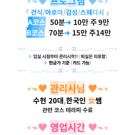
⋆
⌁
♥
프
로
그
램
♥
⌁
⋆
「
건
식
/
아
로
마
/
감
성
/
스
웨
디시
」
A
코
스
50분
➜
10만 주
9만
B
코
스
70분
➜
15만 주14만
⌯:
━
─
⚋⚋⚋
∽
⚋⚋​⚋
〓
·
⁎·
〓
⚋⚋⚋
∽
⚋⚋⚋
─
━
:⌯
❥
입실 시점부터 관리시작!!
(
퇴실은 미포함
)
❥
현금가 기준
(
카드 가능
)
⌯:
━
─
⚋⚋⚋
∽
⚋⚋​⚋
〓
·
⁎·
〓
⚋⚋⚋
∽
⚋⚋⚋
─
━
:⌯
⋆
⌁
♥
관
리
사
님
♥
⌁
⋆
수현 20대
,
한국인
女
쌤
관련 코스 테라피 수료
⋆
⌁
♥
영
업
시
간
♥
⌁
⋆