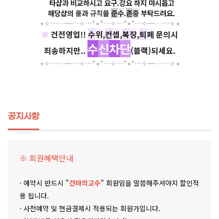
타샵과 비교하시고 요구.강요 하지 마시옵고
해당샵의
룰
과
규칙
을
준
수
.
존
중
부탁드려요.
⋆
✧
…
─
━
…
✧
…*
⋆
*
…
✧
…
*
⋆
*
…
✧
━─
…
✧
⋆
※
건전영업!!
수
위
,
컨
셉
,
복
장
,
퇴
폐
문의시
수
신
차
단
죄송하지만..
(블랙)되세요.
⋆
✧
…
─
━
…
✧
…*
⋆
*
…
✧
…
*
⋆
*
…
✧
━─
…
✧
⋆
공지사항
※ 회원혜택안내
· 예약시 반드시 "
건마의고수
" 회원임을 말씀해주셔야지 할인적
용 됩니다.
· 사전예약 및 현금결제시 적용되는 회원가입니다.