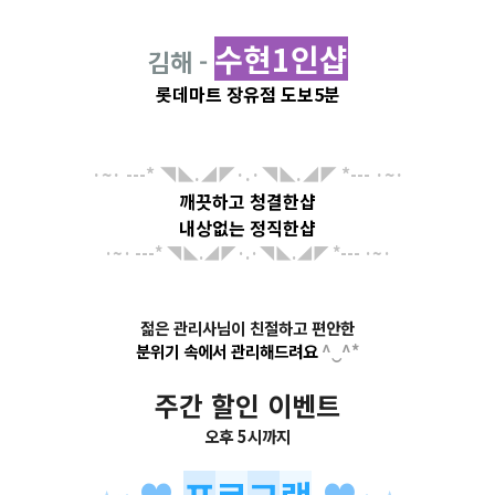
수현1인샵
김해 -
롯데마트 장유점 도보5분
·~· ---*
◥◣
.◢◤·.·◥◣.
◢◤
*--- ·~·
깨끗하고 청결한샵
내상없는 정직한샵
·~· ---*
◥◣
.◢◤·.·◥◣.
◢◤
*--- ·~·
젊은 관리사님이 친절하고 편안한
분위기 속에서 관리해드려요
^‿^*
주간 할인 이벤트
오후 5시까지