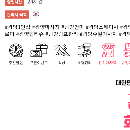
24시간
영업시간
관리사 국적
#광양1인샵
#광양마사지
#광양건마
#광양스웨디시
#광
로미
#광양딥티슈
#광양림프관리
#광양슈얼마사지
#광
주간할인
쿠폰이벤트
왁싱
체형관리
감성마사지
슈얼