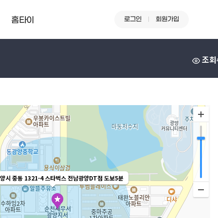
로그인
회원가입
홈타이
조회
양시 중동 1321-4 스타벅스 전남광양DT점 도보5분