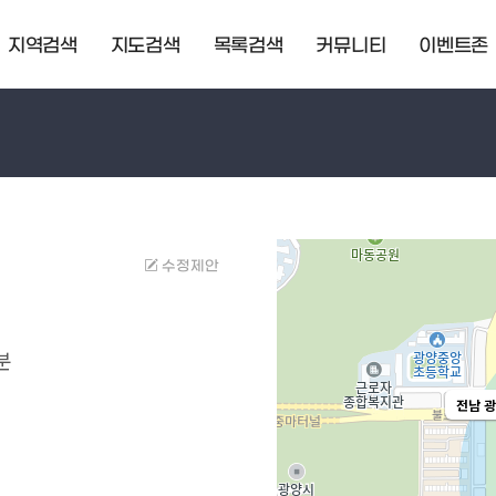
지역검색
지도검색
목록검색
커뮤니티
이벤트존
수정제안
분
전남 광