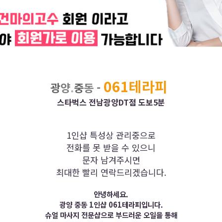
061테라피
광
양
.
중
동
-
스타벅스 전남광양DT점 도보5분
1인샵 특성상 관리중으로
전화를 못 받을 수 있으니
문자 남겨주시면
최대한 빨리 연락드리겠습니다.
안녕하세요.
광양 중동 1인샵 061테라피입니다.
슈얼 마사지 전문샵으로 부드러운 오일을 통해