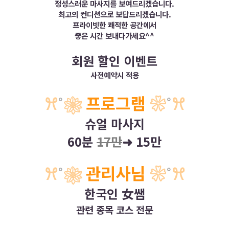
정성스러운 마사지를 보여드리겠습니다.
최고의 컨디션으로 보답드리겠습니다.
프라이빗한 쾌적한 공간에서
좋은 시간 보내다가세요^^
회원 할인 이벤트
사전예약시 적용
ꕮ
˚
❀
프로그램
❀
˚
ꕮ
슈얼 마사지
60분
17만
➜
15만
ꕮ
˚
❀
관리사님
❀
˚
ꕮ
한국인 女쌤
관련 종목 코스 전문