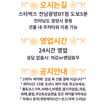
ꕮ
˚
❀
오시는길
❀
˚
ꕮ
스타벅스 전남광양DT점 도보5분
전라남도 광양시 중동
건물 내 주차타워 이용 가능
ꕮ
˚
❀
영업시간
❀
˚
ꕮ
24시간 영업
응답 없을시: 마감or랜덤휴무
ꕮ
˚
❀
공지안내
❀
˚
ꕮ
* 100% 예약제! 입실 후 선불 결제 이십니다^^
* 예약시간 10분 초과시 예약 자동 취소되세요.
* 룰&코스거부,비매너,비핸폰,발신자없음,과음,
퇴폐,불법,무단&상습캔슬 등은 예약불가하세요
* 부재시 문자(희망예약시간+코스)부탁 드려요!